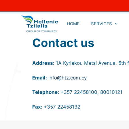
Skip
to
content
HOME
SERVICES
Contact us
Address:
1A Kyriakou Matsi Avenue, 5th fl
Email:
info@htz.com.cy
Telephone:
+357 22458100, 80010121
Fax:
+357 22458132